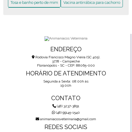
Tosa e banho perto de mim
Vacina antirrábica para cachorro
ORTOPEDISTA VETERINÁRIO EM FLORIANÓPOLIS: O QUE
VOCÊ PRECISA SABER
Vacina em cachorro filhote
TOSA E BANHO PERTO DE MIM: O QUE VOCÊ PRECISA
SABER AGORA
VACINA ANTIRRÁBICA PARA CACHORRO: O QUE VOCÊ
PRECISA SABER
ENDEREÇO
Rodovia Francisco Magno Vieira (SC 405),
VACINA EM CACHORRO FILHOTE: O QUE VOCÊ PRECISA
3778 - Campeche
SABER AGORA
Florianópolis - SC - CEP: 88065-000
HORÁRIO DE ATENDIMENTO
Segunda a Sexta: 08:00h às
19:00h
CONTATO
(48) 3237-3891
(48) 99145-1540
animaniacosveterinaria@gmail.com
REDES SOCIAIS