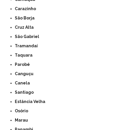
Carazinho
São Borja
Cruz Alta
São Gabriel
Tramandaí
Taquara
Parobé
Canguçu
Canela
Santiago
Estância Velha
Osório
Marau
Panambi