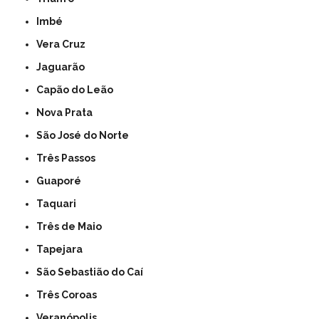
Imbé
Vera Cruz
Jaguarão
Capão do Leão
Nova Prata
São José do Norte
Três Passos
Guaporé
Taquari
Três de Maio
Tapejara
São Sebastião do Caí
Três Coroas
Veranópolis