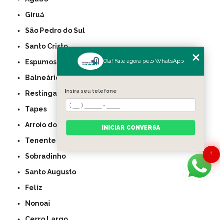
Giruá
São Pedro do Sul
Santo Cristo
Olá! Fale agora pelo WhatsApp
Espumoso
Balneário Pinhal
Insira seu telefone
Restinga Sêca
Tapes
Arroio dos Ratos
INICIAR CONVERSA
Tenente Portela
1
Sobradinho
Santo Augusto
Feliz
Nonoai
Cerro Largo