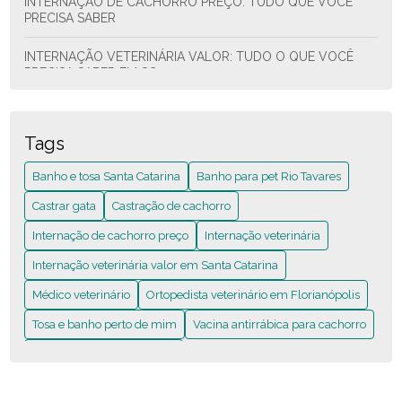
INTERNAÇÃO DE CACHORRO PREÇO: TUDO QUE VOCÊ
PRECISA SABER
INTERNAÇÃO VETERINÁRIA VALOR: TUDO O QUE VOCÊ
PRECISA SABER EM SC
INTERNAÇÃO VETERINÁRIA: O QUE VOCÊ PRECISA SABER
ANTES DE DECIDIR
Tags
INTERNAÇÃO VETERINÁRIA: VALOR EM SANTA CATARINA
Banho e tosa Santa Catarina
Banho para pet Rio Tavares
QUE VOCÊ PRECISA SABER
Castrar gata
Castração de cachorro
MÉDICO VETERINÁRIO: GUIA COMPLETO PARA ESCOLHER
Internação de cachorro preço
Internação veterinária
O MELHOR PARCEIRO
Internação veterinária valor​ em Santa Catarina
MÉDICO VETERINÁRIO: O GUIA COMPLETO PARA CUIDAR
DO SEU PET
Médico veterinário
Ortopedista veterinário em Florianópolis
Tosa e banho perto de mim
Vacina antirrábica para cachorro
ORTOPEDISTA VETERINÁRIO EM FLORIANÓPOLIS: O QUE
VOCÊ PRECISA SABER
Vacina em cachorro filhote
TOSA E BANHO PERTO DE MIM: O QUE VOCÊ PRECISA
SABER AGORA