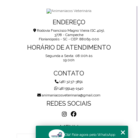
VACINA ANTIRRÁBICA PARA CACHORRO: O QUE VOCÊ
PRECISA SABER
ENDEREÇO
Rodovia Francisco Magno Vieira (SC 405),
VACINA EM CACHORRO FILHOTE: O QUE VOCÊ PRECISA
3778 - Campeche
SABER AGORA
Florianópolis - SC - CEP: 88065-000
HORÁRIO DE ATENDIMENTO
Segunda a Sexta: 08:00h às
19:00h
CONTATO
(48) 3237-3891
(48) 99145-1540
animaniacosveterinaria@gmail.com
REDES SOCIAIS
MENU
Olá! Fale agora pelo WhatsApp
HOME