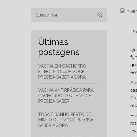
Po
Últimas
Qu
postagens
fu
qu
VACINA EM CACHORRO
FILHOTE: O QUE VOCÊ
ess
PRECISA SABER AGORA
A 
ca
VACINA ANTIRRÁBICA PARA
CACHORRO: O QUE VOCÊ
é 
PRECISA SABER
rec
TOSA E BANHO PERTO DE
Es
MIM: O QUE VOCÊ PRECISA
ro
SABER AGORA
esc