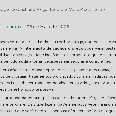
r:
Leandro
- 06 de Maio de 2026
ando se trata de cuidar do seu melhor amigo, entender os cust
ndamental. A
internação de cachorro preço
pode variar bast
alidade do serviço oferecido. Saber exatamente o que está incl
e período ajuda a tomar decisões mais seguras e conscientes.
internação é uma etapa importante para garantir a recuperaçã
sos de cirurgias, tratamentos prolongados ou enfermidades qu
essencial conhecer todos os detalhes envolvidos, para evitar s
eba o melhor suporte possível.
te guia aborda os principais aspectos da internação, com fo
tina e os diferenciais que fazem da Animaníacos Veterinária um
larecer o que você precisa saber para oferecer conforto e segur