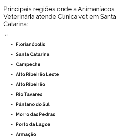
Principais regiões onde a Animaníacos
Veterinária atende Clínica vet em Santa
Catarina:
SC
Florianópolis
Santa Catarina
Campeche
Alto Ribeirão Leste
Alto Ribeirão
Rio Tavares
Pântano do Sul
Morro das Pedras
Porto da Lagoa
Armação