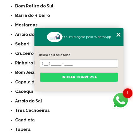
Bom Retiro do Sul
Barra do Ribeiro
Mostardas
Arroio do Tigre
Olá! Fale agora pelo WhatsApp
Seberi
Cruzeiro do Sul
Insira seu telefone
Pinheiro Machado
Bom Jesus
INICIAR CONVERSA
Capela de Santana
Cacequi
1
Arroio do Sal
Três Cachoeiras
Candiota
Tapera