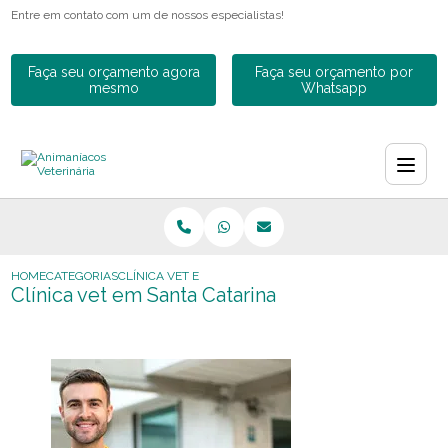
Entre em contato com um de nossos especialistas!
Faça seu orçamento agora
Faça seu orçamento por
mesmo
Whatsapp
HOME
CATEGORIAS
CLÍNICA VET EM SANTA CATARINA
Clínica vet em Santa Catarina