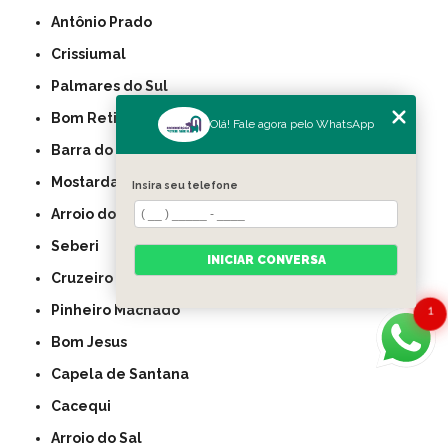
Antônio Prado
Crissiumal
Palmares do Sul
Bom Retiro do Sul
Olá! Fale agora pelo WhatsApp
Barra do Ribeiro
Mostardas
Insira seu telefone
Arroio do Tigre
Seberi
INICIAR CONVERSA
Cruzeiro do Sul
Pinheiro Machado
1
Bom Jesus
Capela de Santana
Cacequi
Arroio do Sal