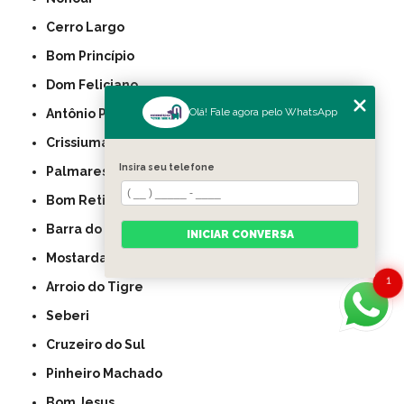
Cerro Largo
Bom Princípio
Dom Feliciano
Olá! Fale agora pelo WhatsApp
Antônio Prado
Crissiumal
Insira seu telefone
Palmares do Sul
Bom Retiro do Sul
Barra do Ribeiro
INICIAR CONVERSA
Mostardas
1
Arroio do Tigre
Seberi
Cruzeiro do Sul
Pinheiro Machado
Bom Jesus