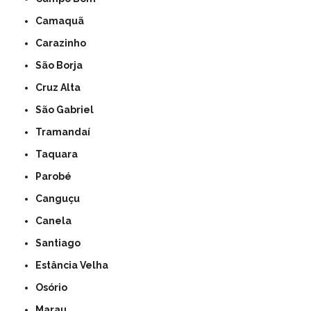
Camaquã
Carazinho
São Borja
Cruz Alta
São Gabriel
Tramandaí
Taquara
Parobé
Canguçu
Canela
Santiago
Estância Velha
Osório
Marau