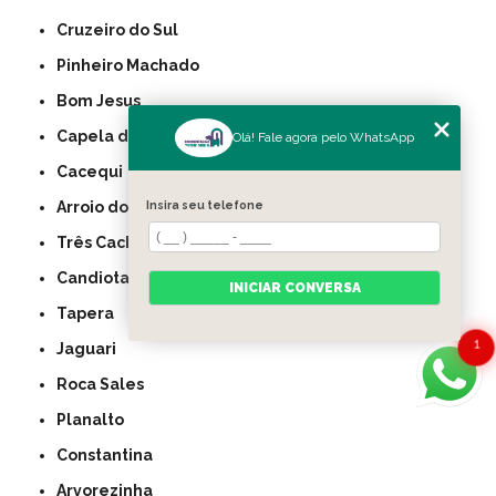
Cruzeiro do Sul
Pinheiro Machado
Bom Jesus
Capela de Santana
Olá! Fale agora pelo WhatsApp
Cacequi
Arroio do Sal
Insira seu telefone
Três Cachoeiras
Candiota
INICIAR CONVERSA
Tapera
1
Jaguari
Roca Sales
Planalto
Constantina
Arvorezinha